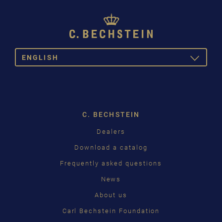
ENGLISH
TOGGLE
DROPDOW
DEUTSCH
ENGLISH
C. BECHSTEIN
FRANÇAIS
Dealers
PУССКИЙ
Download a catalog
ČEŠTINA
Frequently asked questions
News
中国
About us
日本語
Carl Bechstein Foundation