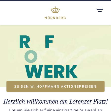
TOGGL
DROPD
NÜRNBERG
ZU DEN W. HOFFMANN AKTIONSPREISEN
Herzlich willkommen am Lorenzer Platz!
Freuen Sie sich auf eine einzigartige Auswahl an