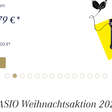
tem
79 €*
500 €*
ASIO Weihnachtsaktion 20