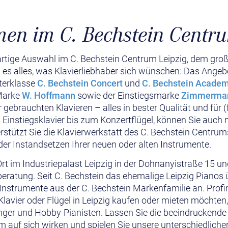
en im C. Bechstein Centru
gartige Auswahl im C. Bechstein Centrum Leipzig, dem gro
t es alles, was Klavierliebhaber sich wünschen: Das Angebo
terklasse
C.
Bechstein Concert
und
C.
Bechstein Acade
 Marke
W.
Hoffmann
sowie der Einstiegsmarke
Zimmerma
 gebrauchten Klavieren – alles in bester Qualität und für (
Einstiegsklavier bis zum Konzertflügel, können Sie auch 
erstützt Sie die Klavierwerkstatt des C. Bechstein Centru
er Instandsetzen Ihrer neuen oder alten Instrumente.
rt im Industriepalast Leipzig in der Dohnanyistraße 15 und
eratung. Seit C. Bechstein das ehemalige Leipzig Piano
 Instrumente aus der C. Bechstein Markenfamilie an. Prof
 Klavier oder Flügel in Leipzig kaufen oder mieten möchten
nger und Hobby-Pianisten. Lassen Sie die beeindruckende 
auf sich wirken und spielen Sie unsere unterschiedlichen