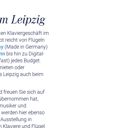
m Leipzig
ßen Klaviergeschäft im
t reicht von Flügeln
my
(Made in Germany)
nn
bis hin zu Digital-
fast) jedes Budget.
mieten oder
ms Leipzig auch beim
 freuen Sie sich auf
s übernommen hat,
imusiker und
, werden hier ebenso
Ausstellung in
 Klaviere und Flügel