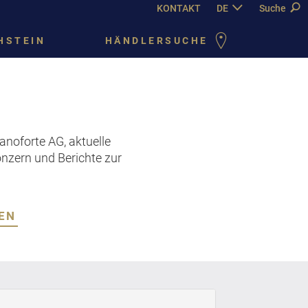
KONTAKT
DE
EN
Suche
FR
PY
HSTEIN
HÄNDLERSUCHE
ianoforte AG, aktuelle
onzern und Berichte zur
EN