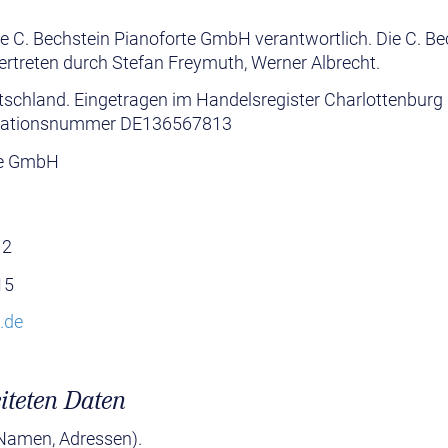
die C. Bechstein Pianoforte GmbH verantwortlich. Die C. Be
ertreten durch Stefan Freymuth, Werner Albrecht.
tschland. Eingetragen im Handelsregister Charlottenburg
ikationsnummer DE136567813
te GmbH
12
15
.de
iteten Daten
 Namen, Adressen).