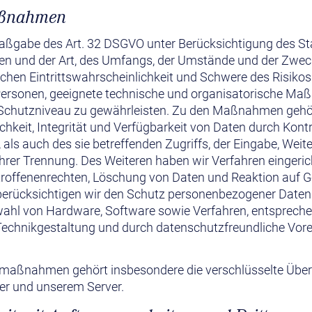
aßnahmen
Maßgabe des Art. 32 DSGVO unter Berücksichtigung des St
n und der Art, des Umfangs, der Umstände und der Zwec
ichen Eintrittswahrscheinlichkeit und Schwere des Risikos
r Personen, geeignete technische und organisatorische M
Schutzniveau zu gewährleisten. Zu den Maßnahmen gehör
ichkeit, Integrität und Verfügbarkeit von Daten durch Kont
als auch des sie betreffenden Zugriffs, der Eingabe, Weit
hrer Trennung. Des Weiteren haben wir Verfahren eingerich
offenenrechten, Löschung von Daten und Reaktion auf G
berücksichtigen wir den Schutz personenbezogener Daten b
ahl von Hardware, Software sowie Verfahren, entspreche
echnikgestaltung und durch datenschutzfreundliche Vorei
tsmaßnahmen gehört insbesondere die verschlüsselte Übe
r und unserem Server.