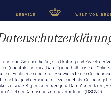
SERVICE
WELT VON BEC
Datenschutzerklärun
rung klärt Sie über die Art, den Umfang und Zweck der V
en (nachfolgend kurz „Daten“) innerhalb unseres Online
ten, Funktionen und Inhalte sowie externen Onlinepräsen
uf. (nachfolgend gemeinsam bezeichnet als „Onlineangebot“
hkeiten, wie z.B. „personenbezogene Daten“ oder deren „V
en im Art. 4 der Datenschutzgrundverordnung (DSGVO).