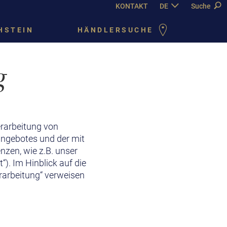
KONTAKT
DE
EN
Suche
FR
PY
HSTEIN
HÄNDLERSUCHE
g
erarbeitung von
angebotes und der mit
zen, wie z.B. unser
). Im Hinblick auf die
erarbeitung“ verweisen