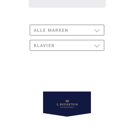
ALLE MARKEN
TOGGLE
DROPDOWN
C. BECHSTEIN
KLAVIER
TOGGLE
CONCERT & RESIDENCE
DROPDOWN
ALLE
C. BECHSTEIN
ACADEMY
FLÜGEL
W. HOFFMANN
ZIMMERMANN