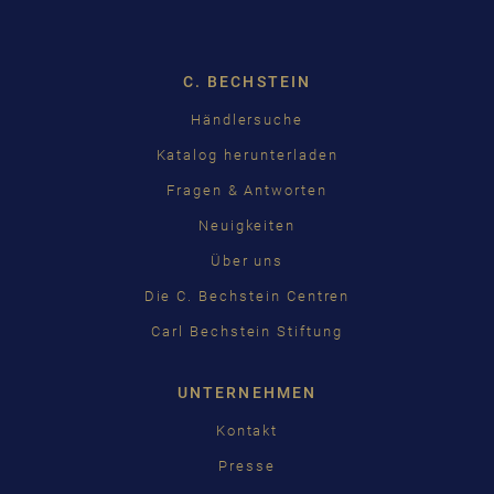
ENGLISH
C. BECHSTEIN
FRANÇAIS
Händlersuche
PУССКИЙ
Katalog herunterladen
ČEŠTINA
Fragen & Antworten
Neuigkeiten
中国
Über uns
日本語
Die C. Bechstein Centren
Carl Bechstein Stiftung
UNTERNEHMEN
Kontakt
Presse