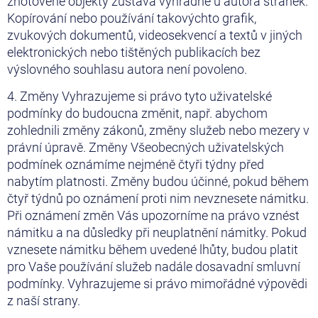
zhotovené objekty zůstává výhradně u autora stránek.
Kopírování nebo používání takovýchto grafik,
zvukových dokumentů, videosekvencí a textů v jiných
elektronických nebo tištěných publikacích bez
výslovného souhlasu autora není povoleno.
4. Změny Vyhrazujeme si právo tyto uživatelské
podmínky do budoucna změnit, např. abychom
zohlednili změny zákonů, změny služeb nebo mezery v
právní úpravě. Změny Všeobecných uživatelských
podmínek oznámíme nejméně čtyři týdny před
nabytím platnosti. Změny budou účinné, pokud během
čtyř týdnů po oznámení proti nim nevznesete námitku.
Při oznámení změn Vás upozorníme na právo vznést
námitku a na důsledky při neuplatnění námitky. Pokud
vznesete námitku během uvedené lhůty, budou platit
pro Vaše používání služeb nadále dosavadní smluvní
podmínky. Vyhrazujeme si právo mimořádné výpovědi
z naší strany.