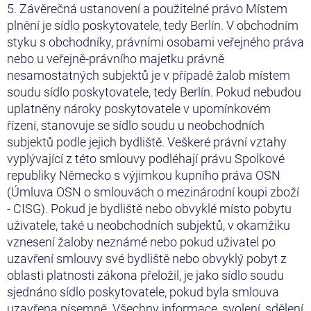
5. Závěrečná ustanovení a použitelné právo Místem
plnění je sídlo poskytovatele, tedy Berlín. V obchodním
styku s obchodníky, právními osobami veřejného práva
nebo u veřejně-právního majetku právně
nesamostatných subjektů je v případě žalob místem
soudu sídlo poskytovatele, tedy Berlín. Pokud nebudou
uplatněny nároky poskytovatele v upomínkovém
řízení, stanovuje se sídlo soudu u neobchodních
subjektů podle jejich bydliště. Veškeré právní vztahy
vyplývající z této smlouvy podléhají právu Spolkové
republiky Německo s výjimkou kupního práva OSN
(Úmluva OSN o smlouvách o mezinárodní koupi zboží
- CISG). Pokud je bydliště nebo obvyklé místo pobytu
uživatele, také u neobchodních subjektů, v okamžiku
vznesení žaloby neznámé nebo pokud uživatel po
uzavření smlouvy své bydliště nebo obvyklý pobyt z
oblasti platnosti zákona přeložil, je jako sídlo soudu
sjednáno sídlo poskytovatele, pokud byla smlouva
uzavřena písemně. Všechny informace, svolení, sdělení