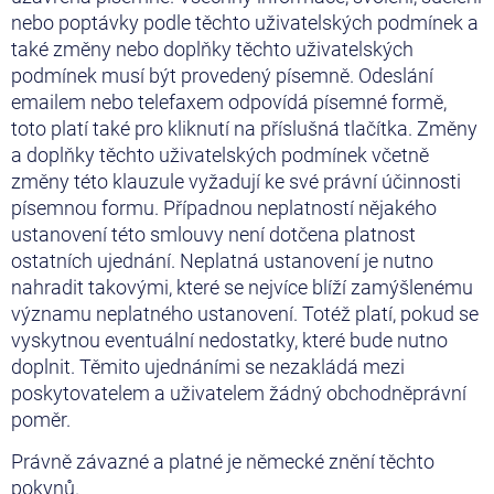
nebo poptávky podle těchto uživatelských podmínek a
také změny nebo doplňky těchto uživatelských
podmínek musí být provedený písemně. Odeslání
emailem nebo telefaxem odpovídá písemné formě,
toto platí také pro kliknutí na příslušná tlačítka. Změny
a doplňky těchto uživatelských podmínek včetně
změny této klauzule vyžadují ke své právní účinnosti
písemnou formu. Případnou neplatností nějakého
ustanovení této smlouvy není dotčena platnost
ostatních ujednání. Neplatná ustanovení je nutno
nahradit takovými, které se nejvíce blíží zamýšlenému
významu neplatného ustanovení. Totéž platí, pokud se
vyskytnou eventuální nedostatky, které bude nutno
doplnit. Těmito ujednáními se nezakládá mezi
poskytovatelem a uživatelem žádný obchodněprávní
poměr.
Právně závazné a platné je německé znění těchto
pokynů.