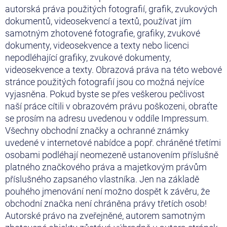
autorská práva použitých fotografií, grafik, zvukových
dokumentů, videosekvencí a textů, používat jím
samotným zhotovené fotografie, grafiky, zvukové
dokumenty, videosekvence a texty nebo licenci
nepodléhající grafiky, zvukové dokumenty,
videosekvence a texty. Obrazová práva na této webové
stránce použitých fotografií jsou co možná nejvíce
vyjasněna. Pokud byste se přes veškerou pečlivost
naší práce cítili v obrazovém právu poškozeni, obraťte
se prosím na adresu uvedenou v oddíle Impressum.
Všechny obchodní značky a ochranné známky
uvedené v internetové nabídce a popř. chráněné třetími
osobami podléhají neomezeně ustanovením příslušně
platného značkového práva a majetkovým právům
příslušného zapsaného vlastníka. Jen na základě
pouhého jmenování není možno dospět k závěru, že
obchodní značka není chráněna právy třetích osob!
Autorské právo na zveřejněné, autorem samotným