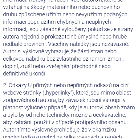
vztahují na škody materiálního nebo duchovního
druhu způsobené užitím nebo nevyužitím podaných
informací popř. užitím chybných a neúplných
informací, jsou zásadně vyloučeny, pokud se ze strany
autora nejedná o prokazatelně úmyslné nebo hrubě
nedbalé provinění. Všechny nabídky jsou nezávazné.
Autor si výslovně vyhrazuje, že části stran nebo
celkovou nabídku bez zvláštního oznámení změní,
doplní, zruší nebo zveřejnění přechodně nebo
definitivně ukončí.
2. Odkazy U přímých nebo nepřímých odkazů na cizí
webové stránky („hyperlinky“), které jsou mimo oblast
zodpovědnosti autora, by závazek ručení vstoupil v
platnost výlučně v případě, kdy je autorovi obsah znám
a bylo by od něho technicky možné a očekávatelné,
aby zabránil použití v případě protiprávního obsahu.
Autor tímto výslovně prohlašuje, že v okamžiku
uvedení odkazu nebyl na odkazovaných stranách