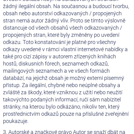
žádný ilegální obsah. Na současnou a budoucí tvorbu,
obsah nebo autorství odkazovaných / propojených
stran nemá autor žádný vliv. Proto se tímto výslovně
distancuje od všech obsahů všech odkazovaných /
propojených stran, které byly změněny po uvedení
odkazu. Toto konstatování je platné pro všechny
odkazy uvedené v rámci vlastní internetové nabídky a
také pro cizí zápisy v autorem zřízených knihách
hostů, diskusních fórech, seznamech odkazů,
mailingových seznamech a ve všech formách
databází, na jejichž obsah je možný externí písemný
přístup. Za ilegální, chybné nebo neúplné obsahy a
zvláště za škody, které vzniknou z užití nebo neužití
takovýchto podaných informací, ručí sám nabízitel
stránky, na kterou bylo odkázáno, nikoliv ten, který
prostřednictvím odkazů pouze na příslušné zveřejnění
poukazuje.
3. Autorské a značkové právo Autor se snaží dbát na