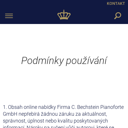
KONTAKT
Toggle
navigation
Podmínky používání
1. Obsah online nabídky Firma C. Bechstein Pianoforte
GmbH nepřebírá žádnou záruku za aktuálnost,
správnost, úplnost nebo kvalitu poskytovaných
informací. Nároky na ručení vůči autorovi, které se