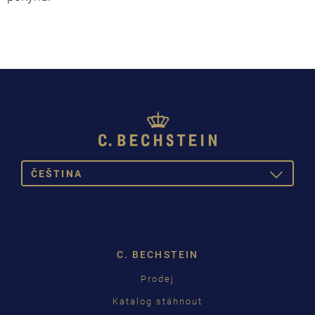
ČEŠTINA
TOGGLE
DROPDOW
DEUTSCH
ENGLISH
C. BECHSTEIN
FRANÇAIS
Prodej
PУССКИЙ
Katalog stáhnout