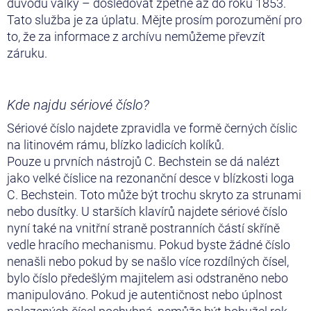
důvodu války – dosledovat zpětně až do roku 1853.
Tato služba je za úplatu. Mějte prosím porozumění pro
to, že za informace z archívu nemůžeme převzít
záruku.
Kde najdu sériové číslo?
Sériové číslo najdete zpravidla ve formě černých číslic
na litinovém rámu, blízko ladicích kolíků.
Pouze u prvních nástrojů C. Bechstein se dá nalézt
jako velké číslice na rezonanční desce v blízkosti loga
C. Bechstein. Toto může být trochu skryto za strunami
nebo dusítky. U starších klavírů najdete sériové číslo
nyní také na vnitřní straně postranních částí skříně
vedle hracího mechanismu. Pokud byste žádné číslo
nenašli nebo pokud by se našlo více rozdílných čísel,
bylo číslo předešlým majitelem asi odstraněno nebo
manipulováno. Pokud je autentičnost nebo úplnost