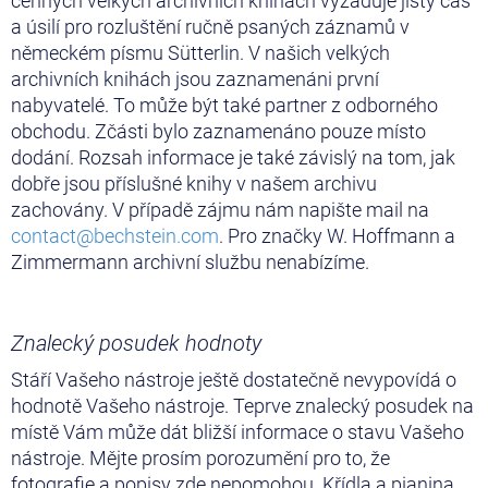
cenných velkých archivních knihách vyžaduje jistý čas
a úsilí pro rozluštění ručně psaných záznamů v
německém písmu Sütterlin. V našich velkých
archivních knihách jsou zaznamenáni první
nabyvatelé. To může být také partner z odborného
obchodu. Zčásti bylo zaznamenáno pouze místo
dodání. Rozsah informace je také závislý na tom, jak
dobře jsou příslušné knihy v našem archivu
zachovány. V případě zájmu nám napište mail na
contact@bechstein.com
. Pro značky W. Hoffmann a
Zimmermann archivní službu nenabízíme.
Znalecký posudek hodnoty
Stáří Vašeho nástroje ještě dostatečně nevypovídá o
hodnotě Vašeho nástroje. Teprve znalecký posudek na
místě Vám může dát bližší informace o stavu Vašeho
nástroje. Mějte prosím porozumění pro to, že
fotografie a popisy zde nepomohou. Křídla a pianina