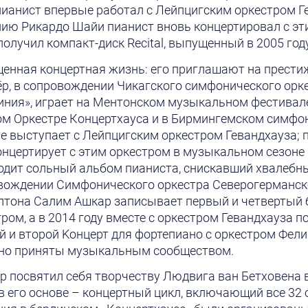
 пианист впервые работал с Лейпцигским оркестром Ге
нию Рикардо Шайи пианист вновь концертировал с э
олучил компакт-диск Recital, выпущенный в 2005 году
енная концертная жизнь: его приглашают на прест
ёр, в сопровождении Чикагского симфонического орке
ния», играет на Ментонском музыкальном фестивалe
м Оркестре Концертхауса и в Бирмингемском симфон
е выступает с Лейпцигским оркестром Гевандхауза;
нцертирует с этим оркестром в музыкальном сезоне 2
ходит сольный альбом пианиста, снискавший хвалебны
овождении Симфонического оркестра Северогерманск
лтона Салим Ашкар записывает первый и четвертый 
ром, а в 2014 году вместе с оркестром Гевандхауза 
 и второй Kонцерт для фортепиано с оркестром Фели
но приняты музыкальным сообществом.
р посвятил себя творчеству Людвига ван Бетховена 
в его основе – концертный цикл, включающий все 32