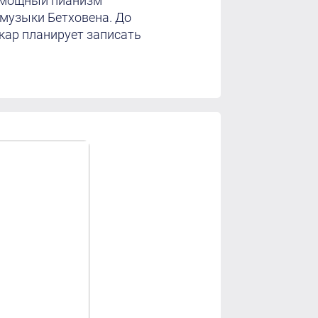
и мощный пианизм
 музыки Бетховена. До
кар планирует записать