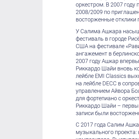
оркестром. В 2007 году
2008/2009 по приглаше
восторженные отклики п
У Салима Ашкара насыщ
фестиваль в городе Рис
США на фестивале «Рави
ангажемент в берлинско
2007 году Ашкар впервы
Риккардо Шайи вновь ко
лейбле EMI Classics вы
на лейбле DECC в сопр
управлением Айвора Бо
для фортепиано с оркест
Риккардо Шайи – первый
записи были восторжен
С 2017 года Салим Ашка
музыкального проекта: 