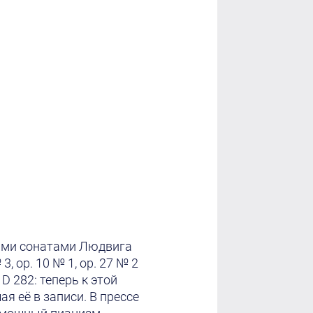
ыми сонатами Людвига
 оp. 10 № 1, оp. 27 № 2
 D 282: теперь к этой
я её в записи. В прессе