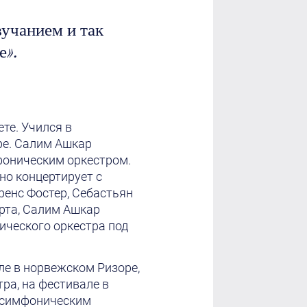
вучанием и так
е».
те. Учился в
ре. Салим Ашкар
фоническим оркестром.
но концертирует с
ренс Фостер, Себастьян
арта, Салим Ашкар
ического оркестра под
е в норвежском Ризоре,
ра, на фестивале в
м симфоническим