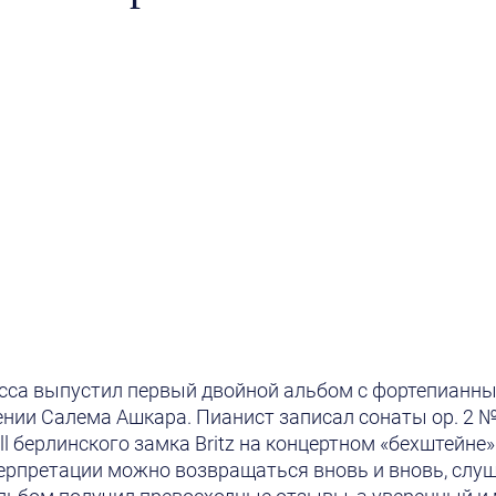
cca выпустил первый двойной альбом с фортепианн
нии Салема Ашкара. Пианист записал сонаты ор. 2 № 3,
tall берлинского замка Britz на концертном «бехштейне»
ерпретации можно возвращаться вновь и вновь, слуша