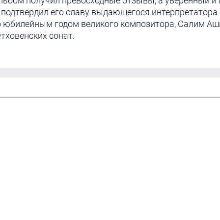
льбом получил превосходные отзывы, а уверенный 
 подтвердил его славу выдающегося интерпретатора
о юбилейным годом великого композитора, Салим Аш
етховенских сонат.