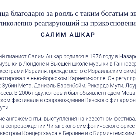
дца благодарю за рояль с таким богатым з
ликолепно реагирующий на прикосновени
САЛИМ АШКАР
й пианист Салим Ашкар родился в 1976 году в Назаре
музыки в Лондоне и Высшей школе музыки в Ганнове
кестрами Израиля, прежде всего с Израильским сим
ебютировал в нью-йоркском Карнеги-холле. Он регуляр
 Зубин Мета, Даниэль Баренбойм, Рикардо Мути, Лоу
сеев. В 2006 году, который был объявлен годом Моц
ском фестивале в сопровождении Венского филармон
ути.
ые ангажементы: выступления на известном фестивал
 в сопровождении Чикагского симфонического оркест
ркестром Концертхауса в Берлине и с Бирмингемски