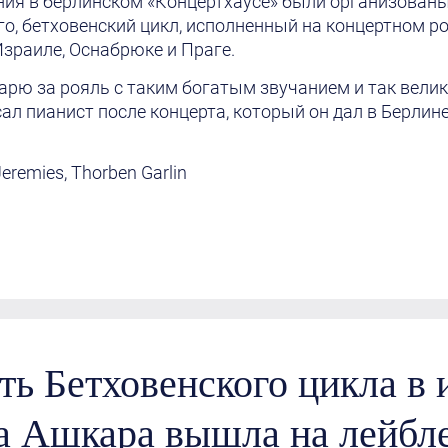
ния в берлинском «Концертxaусе» были организованы
го, бетховенский цикл, исполненный на концертном роя
Израиле, Оснабрюке и Праге.
дарю за рояль с таким богатым звучанием и так вел
сал пианист после концерта, который он дал в Берли
Jeremies, Thorben Garlin
ть Бетховенского цикла в
 Ашкара вышла на лейбл