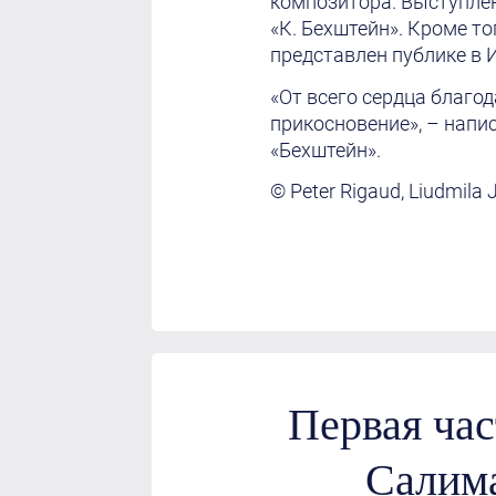
композитора. Выступле
«К. Бехштейн». Кроме то
представлен публике в 
«От всего сердца благо
прикосновение», – напи
«Бехштейн».
© Peter Rigaud, Liudmila 
Первая час
Салима