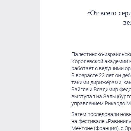
«От всего сер
ве
Палестинско-израильски
Королевской академии 
работает с ведущими ор
В возрасте 22 лет он д
такими дирижёрами, как
Вайгле и Владимир Федо
выступал на Зальцбург
управлением Рикардо М
Затем последовали нов
на фестивале «Равиния»
Ментоне (Франция), с О