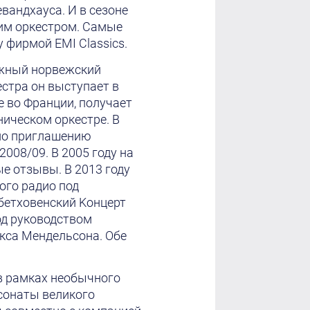
вандхауса. И в сезоне
тим оркестром. Самые
 фирмой EMI Classics.
ижный норвежский
стра он выступает в
 во Франции, получает
ическом оркестре. В
 по приглашению
008/09. В 2005 году на
е отзывы. В 2013 году
ого радио под
бетховенский Kонцерт
под руководством
кса Мендельсона. Обе
в рамках необычного
 сонаты великого