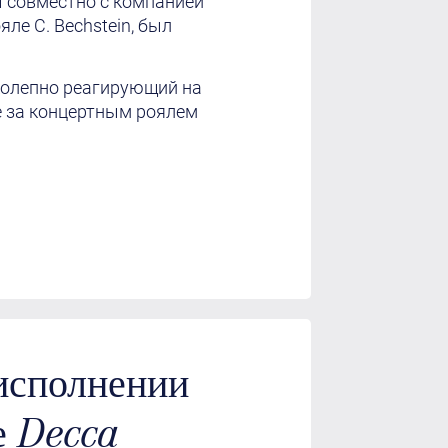
 совместно с компанией
ле C. Bechstein, был
иколепно реагирующий на
не за концертным роялем
 исполнении
е Decca