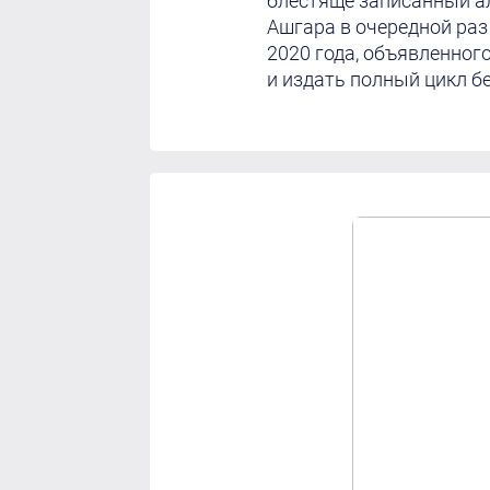
блестяще записанный а
Ашгара в очередной раз
2020 года, объявленног
и издать полный цикл б