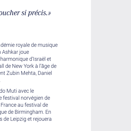
oucher si précis.»
Académie royale de musique
m Ashkar joue
lharmonique d’Israël et
ll de New York à l’âge de
ent Zubin Mehta, Daniel
v.
do Muti avec le
e festival norvégien de
 France au festival de
ique de Birmingham. En
 de Leipzig et rejouera